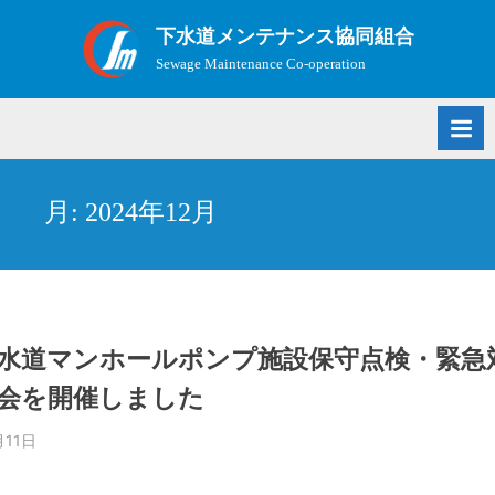
Skip
下水道メンテナンス協同組合
to
Sewage Maintenance Co-operation
content
月:
2024年12月
水道マンホールポンプ施設保守点検・緊急
会を開催しました
月11日