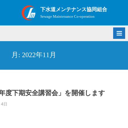
Skip
下水道メンテナンス協同組合
to
Sewage Maintenance Co-operation
content
月:
2022年11月
年度下期安全講習会」を開催します
月4日