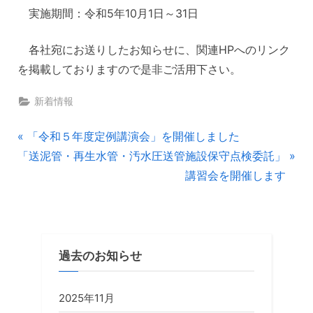
実施期間：令和5年10月1日～31日
各社宛にお送りしたお知らせに、関連HPへのリンク
を掲載しておりますので是非ご活用下さい。
新着情報
投
P
「令和５年度定例講演会」を開催しました
N
r
「送泥管・再生水管・汚水圧送管施設保守点検委託」
稿
e
e
講習会を開催します
ナ
x
v
t
i
ビ
P
o
ゲ
o
u
過去のお知らせ
s
s
ー
t
P
2025年11月
:
o