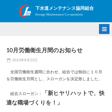
Skip
下水道メンテナンス協同組合
to
Sewage Maintenance Co-operation
content
10月労働衛生月間のお知らせ
Posted
2023年9月22日
on
全国労働衛生週間に合わせ、組合では独自に１０月
を労働衛生月間とし、スローガンを決定致しました。
「新ヒヤリハットで、快
組合スローガン：
適な職場づくりを！」