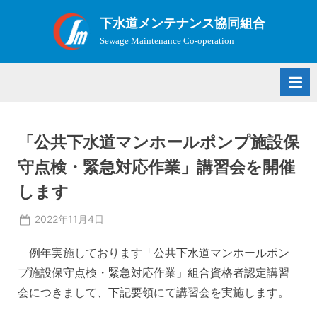
Skip
下水道メンテナンス協同組合
to
Sewage Maintenance Co-operation
content
「公共下水道マンホールポンプ施設保
守点検・緊急対応作業」講習会を開催
します
Posted
2022年11月4日
on
例年実施しております「公共下水道マンホールポン
プ施設保守点検・緊急対応作業」組合資格者認定講習
会につきまして、下記要領にて講習会を実施します。