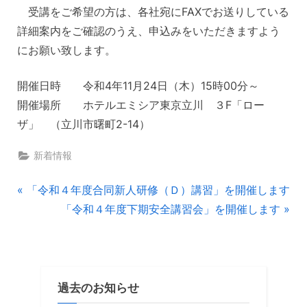
受講をご希望の方は、各社宛にFAXでお送りしている
詳細案内をご確認のうえ、申込みをいただきますよう
にお願い致します。
開催日時 令和4年11月24日（木）15時00分～
開催場所 ホテルエミシア東京立川 ３F「ロー
ザ」 （立川市曙町2-14）
新着情報
投
P
「令和４年度合同新人研修（Ｄ）講習」を開催します
r
N
「令和４年度下期安全講習会」を開催します
稿
e
e
ナ
v
x
i
t
ビ
o
P
過去のお知らせ
u
o